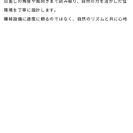
日差しの角度や風向きまで読み取り、自然の力を活かした住
環境を丁寧に設計します。
カタログ請求
展示場来場予約
INFO
機械設備に過度に頼るのではなく、自然のリズムと共に心地
よく暮らすこと。
それが、身体にも心にもやさしく、創造力や感性を育む住ま
いにつながると、私たちは考えています。
NEW MODELHOUSE
EVEN