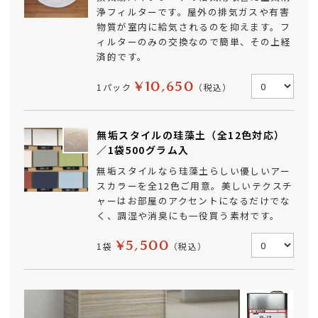
浄フィルターです。屋外の排気ガスや有害
物質が室内に給気されるのを抑えます。フ
ィルターのみの交換なので簡単、その上経
済的です。
¥10,650
1パック
（税込）
無垢スタイルの珪藻土（全12色対応）
／1袋500グラム入
無垢スタイルなら珪藻土らしい優しいアー
スカラーを全12色ご用意。美しいテクスチ
ャーはお部屋のアクセントになるだけでな
く、調湿や消臭にも一役買う素材です。
¥5,500
1袋
（税込）