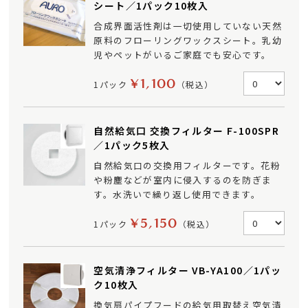
シート／1パック10枚入
合成界面活性剤は一切使用していない天然
原料のフローリングワックスシート。乳幼
児やペットがいるご家庭でも安心です。
¥1,100
1パック
（税込）
自然給気口 交換フィルター F-100SPR
／1パック5枚入
自然給気口の交換用フィルターです。花粉
や粉塵などが室内に侵入するのを防ぎま
す。水洗いで繰り返し使用できます。
¥5,150
1パック
（税込）
空気清浄フィルター VB-YA100／1パッ
ク10枚入
換気扇パイプフードの給気用取替え空気清