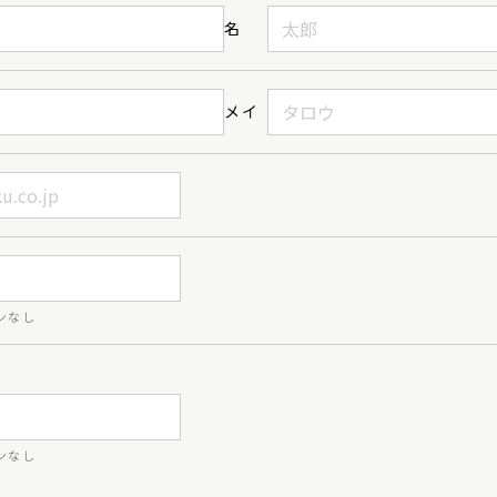
名
メイ
ンなし
ンなし