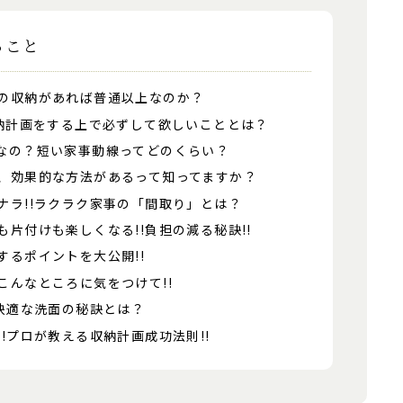
ること
の収納があれば普通以上なのか？
収納計画をする上で必ずして欲しいこととは？
なの？短い家事動線ってどのくらい？
、効果的な方法があるって知ってますか？
ナラ!!ラクラク家事の「間取り」とは？
片付けも楽しくなる!!負担の減る秘訣!!
するポイントを大公開!!
こんなところに気をつけて!!
!快適な洗面の秘訣とは？
!プロが教える収納計画成功法則!!