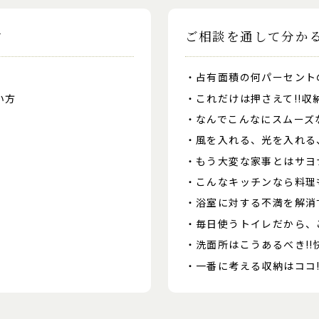
す
ご相談を通して分か
占有面積の何パーセント
い方
これだけは押さえて!!
なんでこんなにスムーズ
風を入れる、光を入れる
もう大変な家事とはサヨ
こんなキッチンなら料理も
浴室に対する不満を解消
毎日使うトイレだから、
洗面所はこうあるべき!
一番に考える収納はココ!