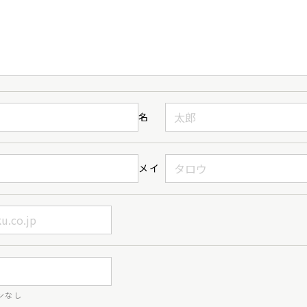
名
メイ
ンなし