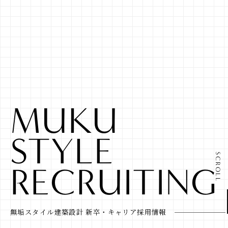
M
U
K
U
S
T
Y
L
E
SCROLL
R
E
C
R
U
I
T
I
N
G
無垢スタイル建築設計 新卒・キャリア採用情報