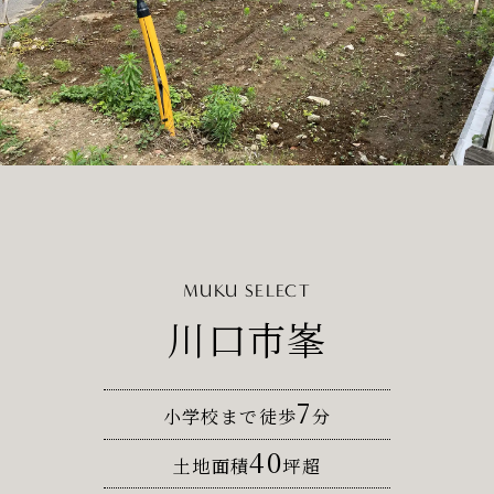
MUKU SELECT
川口市峯
7
小学校まで徒歩
分
40
土地面積
坪超