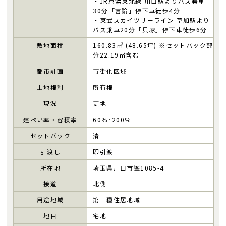
・JR京浜東北線 川口駅よりバス乗車
30分「言論」停下車徒歩4分
・東武スカイツリーライン 草加駅より
バス乗車20分「貝塚」停下車徒歩6分
敷地面積
160.83㎡ (48.65坪) ※セットパック部
分22.19㎡含む
都市計画
市街化区域
土地権利
所有権
現況
更地
建ぺい率・容積率
60％･200％
セットバック
清
引渡し
即引渡
所在地
埼玉県川口市峯1085-4
接道
北側
用途地域
第一種住居地域
地目
宅地