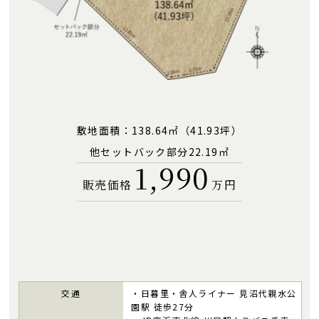
敷地面積：138.64㎡（41.93坪）
他セットバック部分22.19㎡
1,990
販売価格
万円
交通
・日暮里・舎人ライナー 見沼代親水公
園駅 徒歩27分