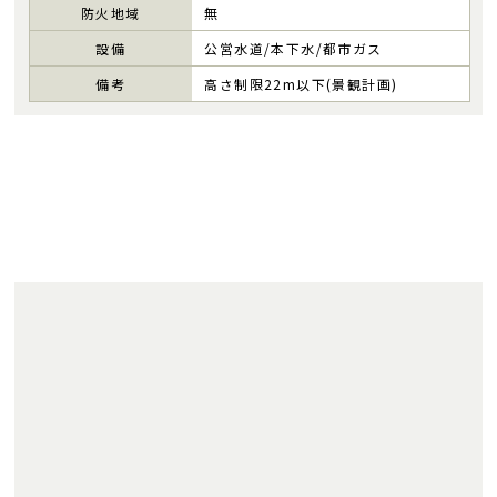
防火地域
無
設備
公営水道/本下水/都市ガス
備考
高さ制限22m以下(景観計画)