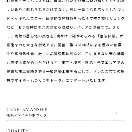
れた当モデルハウスでは、厳選された天然無垢材のぬくもりや心地
よい香りに触れられるだけでなく、外と一体になる広々としたウッ
ドデッキバルコニー、圧倒的な開放感をもたらす吹き抜けリビング
など、おうち時間を充実させる間取りアイデアが満載です。さら
に、実際の居心地の良さを1晩かけて確かめられる「宿泊体験」が
可能なのも大きな特徴です。災害に強いSE構法による優れた耐震
性や高断熱性能、厳しい品質管理体制など、目に見えない安心構造
も直接お確かめいただけます。東京・埼玉・群馬・千葉エリアでの
豊富な施工実績を誇る一級建築士事務所として、さいたま市での理
想のマイホームづくりをトータルにサポートいたします。
CRAFTSMANSHIP
無垢スタイルの家づくり
QUALITY