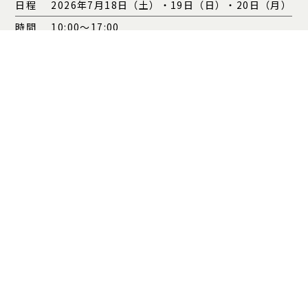
日程
2026年7月18日（土）・19日（日）・20日（月）
カタログ請求
展示場来場予約
INFO
時間
10:00〜17:00
住所
埼玉県さいたま市西区三橋5-1018-1
申込方
お電話もしくは下記のお申し込みフォームよりご
0120-262-900
法
予約下さい
受付時間/9:00~20:00 定休日/火・水曜日
※駐車場の台数が限られているため、必ず事前予約をお願いしておりま
す。ご所望であれば、スタッフが会場の最寄り駅まで車にてお迎えに
参りますので、電車でのご来訪の方もお気軽にお申し込みください。
NEW MODELHOUSE
EVEN