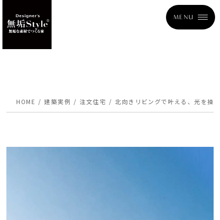
MENU
HOME
建築実例
注文住宅
北向きリビングで叶える、光を操