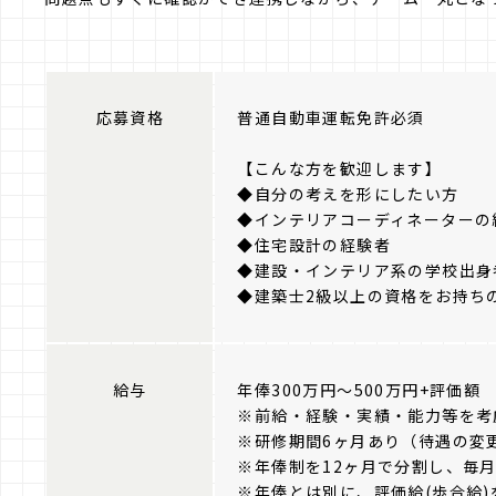
応募資格
普通自動車運転免許必須
【こんな方を歓迎します】
◆自分の考えを形にしたい方
◆インテリアコーディネーターの
◆住宅設計の経験者
◆建設・インテリア系の学校出身
◆建築士2級以上の資格をお持ち
給与
年俸300万円～500万円+評価額
※前給・経験・実績・能力等を考
※研修期間6ヶ月あり（待遇の変
※年俸制を12ヶ月で分割し、毎
※年俸とは別に、評価給(歩合給)