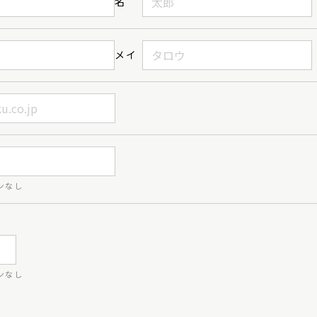
名
メイ
ンなし
ンなし