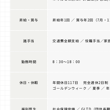
昇給・賞与
昇給年1回 ／ 賞与年2回（7月・1
諸手当
交通費全額支給 ／ 役職手当／家
勤務時間
8：30〜18：00
休日・休暇
年間休日117日 完全週休2日制
ゴールデンウィーク ／ 夏季 ／
福利厚生
社会保険完備 ／ GLTD（団体長