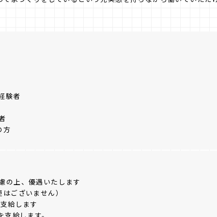
経験者
者
の方
慮の上、優遇いたします
更はございません）
月支給します
を支給します。